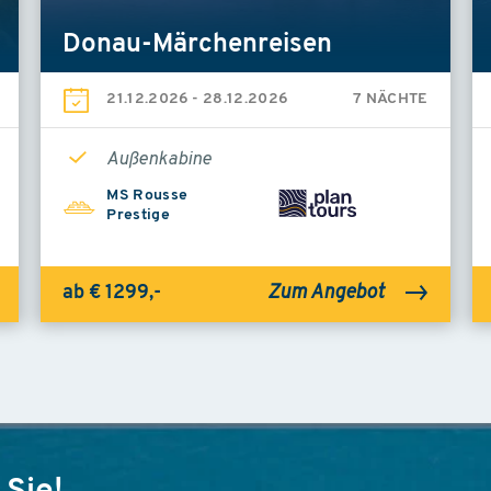
Donau-Märchenreisen
21.12.2026
-
28.12.2026
7 NÄCHTE
Außenkabine
MS Rousse
Prestige
Zum Angebot
ab € 1299,-