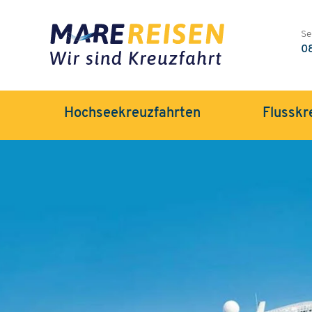
Se
0
Hochseekreuzfahrten
Flusskr