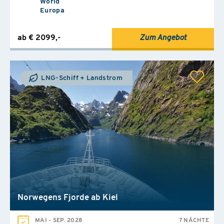
World
Europa
ab € 2099,-
Zum Angebot
LNG-Schiff + Landstrom
Norwegens Fjorde ab Kiel
MAI
-
SEP. 2028
7 NÄCHTE