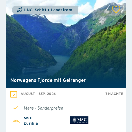
LNG-Schiff + Landstrom
Norwegens Fjorde mit Geiranger
AUGUST
-
SEP. 2026
7 NÄCHTE
Mare - Sonderpreise
MSC
Euribia