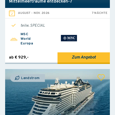
Mittelmeerträume entdecken-7
AUGUST
-
NOV. 2026
7 NÄCHTE
teilw. SPECIAL
MSC
World
Europa
ab € 929,-
Zum Angebot
Landstrom