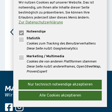
Wir nutzen Cookies auf unserer Website. Das ist
Anonym
notwendig, um Ihnen alle Inhalte dieser Seite
27.07.2026
bestmöglich zu präsentieren. Sie können Ihre
★★★★★
Erlaubnis jederzeit über dieses Menü ändern.
Zur Datenschutzerklärung
Notwendige
Und wurden Kabinen mit optimaler Lage
empfohlen. Bei der Buchung, die nicht
Statistik
Cookies zum Tracking des Benutzerverhaltens
über den Explora Link funktionierte
Diese Seite nutzt: GoogleAnalytics
bekamen wir Unterstützung. Unsere
Beratering ist immer sehr hilfsbereit und
Marketing / Multimedia
kompetent.
Cookies die von anderen Plattformen stammen
Diese Seite nutzt: andereIframes, OpenStreetMap,
ProvenExpert
Nur technisch notwendige akzeptieren
Alle Cookies akzeptieren