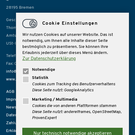
28195 Bremen
Geschäftsführer:
Cookie Einstellungen
Thomas Rolf, Sonja Lübbe
Wir nutzen Cookies auf unserer Website. Das ist
Amtsgericht Bremen, HRB 14966
notwendig, um Ihnen alle Inhalte dieser Seite
USt-IdNr. DE 157814926
bestmöglich zu präsentieren. Sie können Ihre
Erlaubnis jederzeit über dieses Menü ändern.
Telefon: 0421 162162
Zur Datenschutzerklärung
Fax: 0421 1621666
Notwendige
info@mare-reisen.de
Statistik
www.mare-reisen.de
Cookies zum Tracking des Benutzerverhaltens
Diese Seite nutzt: GoogleAnalytics
AGB
Impressum
Marketing / Multimedia
Cookies die von anderen Plattformen stammen
Newsletter
Diese Seite nutzt: andereIframes, OpenStreetMap,
Datenschutz
ProvenExpert
Zahlungsmöglichkeiten
Erklärung zur Barrierefreiheit
Nur technisch notwendige akzeptieren