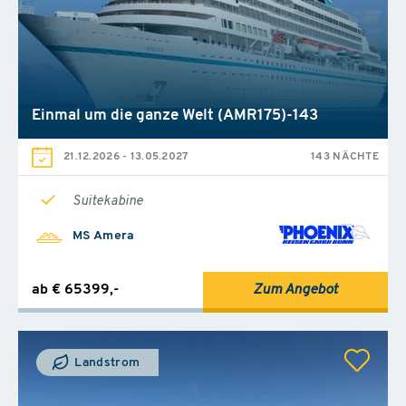
Einmal um die ganze Welt (AMR175)-143
21.12.2026
-
13.05.2027
143 NÄCHTE
Suitekabine
MS Amera
ab € 65399,-
Zum Angebot
Landstrom