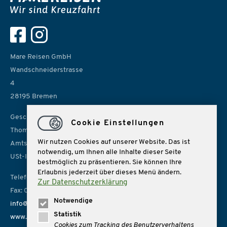
Mare Reisen GmbH
Wandschneiderstrasse
4
28195 Bremen
Geschäftsführer:
Cookie Einstellungen
Thomas Rolf, Sonja Lübbe
Wir nutzen Cookies auf unserer Website. Das ist
Amtsgericht Bremen, HRB 14966
notwendig, um Ihnen alle Inhalte dieser Seite
USt-IdNr. DE 157814926
bestmöglich zu präsentieren. Sie können Ihre
Erlaubnis jederzeit über dieses Menü ändern.
Telefon: 0421 162162
Zur Datenschutzerklärung
Fax: 0421 1621666
Notwendige
info@mare-reisen.de
Statistik
www.mare-reisen.de
Cookies zum Tracking des Benutzerverhaltens