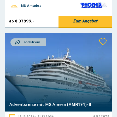
MS Amadea
ab € 37899,-
Zum Angebot
Landstrom
Adventsreise mit MS Amera (AMR174)-8
13.12.2026
-
21.12.2026
8 NÄCHTE