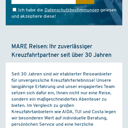
19.02. - 26.02.2027
ab St. Cruz/Teneriffa
Ich habe die
Datenschutzbestimmungen
gelesen
Mein Schiff Relax
und akzeptiere diese!
Innen
ab
€ 1429,-
(Flug inkl.)
Außen
ab
€ 1529,-
(Flug inkl.)
Balkon
MARE Reisen: Ihr zuverlässiger
ab
€ 1629,-
(Flug inkl.)
Kreuzfahrtpartner seit über 30 Jahren
21.02. - 28.02.2027
ab Gran Canaria
Seit 30 Jahren sind wir etablierter Reiseanbieter
Mein Schiff Relax
für unvergessliche Kreuzfahrterlebnisse! Unsere
Innen
langjährige Erfahrung und unser engagiertes Team
ab
€ 1499,-
(Flug inkl.)
setzen sich dafür ein, Ihnen nicht nur eine Reise,
Außen
ab
€ 1569,-
sondern ein maßgeschneidertes Abenteuer zu
(Flug inkl.)
Balkon
bieten. Im Vergleich zu großen
ab
€ 1699,-
(Flug inkl.)
Kreuzfahrtanbietern wie AIDA, TUI und Costa legen
wir besonderen Wert auf individuelle Beratung,
persönlichen Service und eine herzliche
26.02. - 05.03.2027