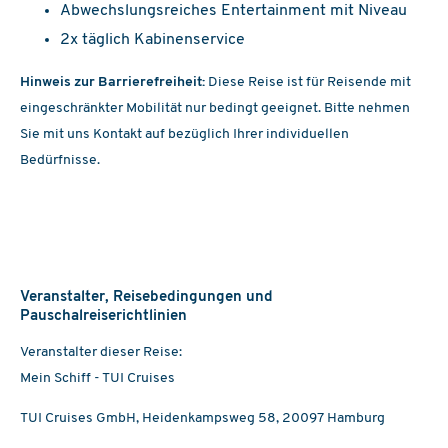
Balkon
Abwechslungsreiches Entertainment mit Niveau
ab
€ 1719,-
(Flug inkl.)
2x täglich Kabinenservice
19.11. - 26.11.2026
Hinweis zur Barrierefreiheit:
Diese Reise ist für Reisende mit
ab Gran Canaria
eingeschränkter Mobilität nur bedingt geeignet. Bitte nehmen
Mein Schiff 7
Sie mit uns Kontakt auf bezüglich Ihrer individuellen
Innen
ab
€ 1639,-
(Flug inkl.)
Bedürfnisse.
Außen
ab
€ 1739,-
(Flug inkl.)
Balkon
ab
€ 1839,-
(Flug inkl.)
27.11. - 04.12.2026
Veranstalter, Reisebedingungen und
ab St. Cruz/Teneriffa
Pauschalreiserichtlinien
Mein Schiff Relax
Veranstalter dieser Reise:
Innen
ab
€ 1349,-
(Flug inkl.)
Mein Schiff - TUI Cruises
Außen
ab
€ 1429,-
(Flug inkl.)
TUI Cruises GmbH, Heidenkampsweg 58, 20097 Hamburg
Balkon