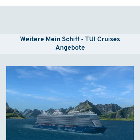
ab
€ 1449,-
(Flug inkl.)
29.11. - 06.12.2026
ab Gran Canaria
Mein Schiff Relax
Innen
Weitere Mein Schiff - TUI Cruises
ab
€ 1369,-
(Flug inkl.)
Angebote
Außen
ab
€ 1469,-
(Flug inkl.)
Balkon
ab
€ 1499,-
(Flug inkl.)
10.12. - 17.12.2026
ab Gran Canaria
Mein Schiff 7
Innen
ab
€ 1239,-
(Flug inkl.)
Außen
ab
€ 1359,-
(Flug inkl.)
Balkon
ab
€ 1509,-
(Flug inkl.)