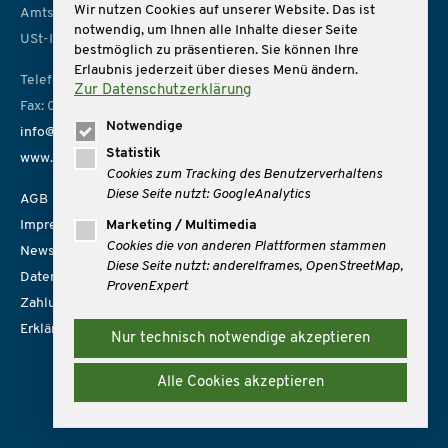
Wir nutzen Cookies auf unserer Website. Das ist
Amtsgericht Bremen, HRB 14966
Innen
notwendig, um Ihnen alle Inhalte dieser Seite
ab
€ 1519,-
(Flug inkl.)
USt-IdNr. DE 157814926
bestmöglich zu präsentieren. Sie können Ihre
Außen
Erlaubnis jederzeit über dieses Menü ändern.
ab
€ 1619,-
(Flug inkl.)
Telefon: 0421 162162
Zur Datenschutzerklärung
Balkon
Fax: 0421 1621666
ab
€ 1719,-
(Flug inkl.)
Notwendige
info@mare-reisen.de
Statistik
www.mare-reisen.de
12.03. - 19.03.2027
Cookies zum Tracking des Benutzerverhaltens
ab St. Cruz/Teneriffa
Diese Seite nutzt: GoogleAnalytics
AGB
Mein Schiff Relax
Impressum
Marketing / Multimedia
Innen
Cookies die von anderen Plattformen stammen
ab
€ 1529,-
(Flug inkl.)
Newsletter
Diese Seite nutzt: andereIframes, OpenStreetMap,
Außen
Datenschutz
ProvenExpert
ab
€ 1599,-
(Flug inkl.)
Zahlungsmöglichkeiten
Balkon
ab
€ 1729,-
(Flug inkl.)
Erklärung zur Barrierefreiheit
Nur technisch notwendige akzeptieren
14.03. - 21.03.2027
Alle Cookies akzeptieren
ab Gran Canaria
Mein Schiff Relax
Innen