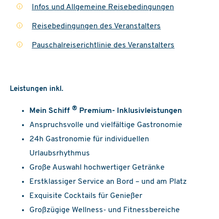
ab
€ 1619,-
(Flug inkl.)
Infos und Allgemeine Reisebedingungen
i
Außen
ab
€ 1869,-
(Flug inkl.)
Reisebedingungen des Veranstalters
i
Balkon
ab
€ 1919,-
(Flug inkl.)
Pauschalreiserichtlinie des Veranstalters
i
13.11. - 20.11.2026
ab St. Cruz/Teneriffa
Mein Schiff Relax
Leistungen inkl.
Außen
ab
€ 2129,-
(Flug inkl.)
®
Mein Schiff
Premium- Inklusivleistungen
Balkon
Anspruchsvolle und vielfältige Gastronomie
ab
€ 1699,-
(Flug inkl.)
24h Gastronomie für individuellen
15.11. - 22.11.2026
Urlaubsrhythmus
ab Gran Canaria
Große Auswahl hochwertiger Getränke
Mein Schiff Relax
Erstklassiger Service an Bord – und am Platz
Innen
ab
€ 1959,-
(Flug inkl.)
Exquisite Cocktails für Genießer
Außen
Großzügige Wellness- und Fitnessbereiche
ab
€ 2099,-
(Flug inkl.)