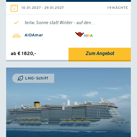
ab
€ 1399,-
(Flug inkl.)
10.01.2027
-
29.01.2027
19 NÄCHTE
31.01. - 07.02.2027
teilw. Sonne statt Winter - auf den…
ab Gran Canaria
Mein Schiff Relax
AIDAmar
Innen
ab
€ 1329,-
(Flug inkl.)
Außen
ab € 1820,-
Zum Angebot
ab
€ 1399,-
(Flug inkl.)
Balkon
ab
€ 1449,-
(Flug inkl.)
LNG-Schiff
05.02. - 12.02.2027
ab St. Cruz/Teneriffa
Mein Schiff Relax
Innen
ab
€ 1349,-
(Flug inkl.)
Außen
ab
€ 1399,-
(Flug inkl.)
Balkon
ab
€ 1449,-
(Flug inkl.)