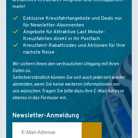
attraktives Kreuzfahrt-Angebot und Schnäppchen
mehr!
12.02. - 19.02.2027
ab St. Cruz/Teneriffa
Exklusive Kreuzfahrtangebote und Deals nur
Mein Schiff Relax
für Newsletter-Abonnenten
Innen
Angebote für Attraktive Last Minute-
ab
€ 1479,-
(Flug inkl.)
Kreuzfahrten direkt in Ihr Postfach
Außen
Kreuzfahrt-Rabattcodes und Aktionen für Ihre
ab
€ 1579,-
(Flug inkl.)
nächste Reise
Balkon
ab
€ 1679,-
(Flug inkl.)
Wir sichern Ihnen den vertraulichen Umgang mit Ihren
Daten zu.
14.02. - 21.02.2027
Selbstverständlich können Sie sich auch jederzeit wieder
ab Gran Canaria
abmelden, wenn Sie keine weiteren Informationen von
Mein Schiff Relax
uns wünschen. Tragen Sie bitte dazu Ihre E-Mail Adresse
Innen
ebenso in das Formular ein.
ab
€ 1469,-
(Flug inkl.)
Außen
ab
€ 1549,-
(Flug inkl.)
Newsletter-Anmeldung
Balkon
ab
€ 1649,-
(Flug inkl.)