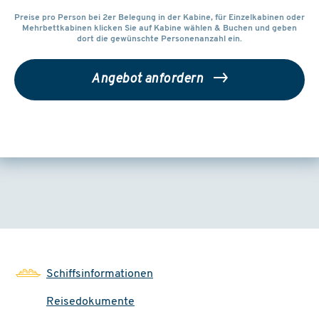
Preise pro Person bei 2er Belegung in der Kabine, für Einzelkabinen oder
Mehrbettkabinen klicken Sie auf Kabine wählen & Buchen und geben
dort die gewünschte Personenanzahl ein.
Angebot anfordern
Weitere Reisemöglichkeiten:
05.11. - 12.11.2026
ab Gran Canaria
Schiffsinformationen
Mein Schiff 7
Reisedokumente
Innen