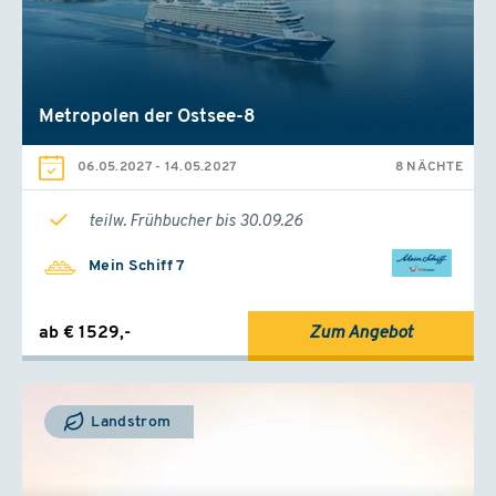
27.12.2026 - 03.01.2027
ab Gran Canaria
Mein Schiff Relax
Außen
ab
€ 2829,-
(Flug inkl.)
Metropolen der Ostsee-8
Balkon
ab
€ 2799,-
(Flug inkl.)
06.05.2027
-
14.05.2027
8 NÄCHTE
01.01. - 08.01.2027
teilw. Frühbucher bis 30.09.26
ab St. Cruz/Teneriffa
Mein Schiff Relax
Mein Schiff 7
Innen
ab
€ 1649,-
(Flug inkl.)
Außen
ab € 1529,-
Zum Angebot
ab
€ 1829,-
(Flug inkl.)
Balkon
ab
€ 1749,-
(Flug inkl.)
Landstrom
03.01. - 10.01.2027
ab Gran Canaria
Mein Schiff Relax