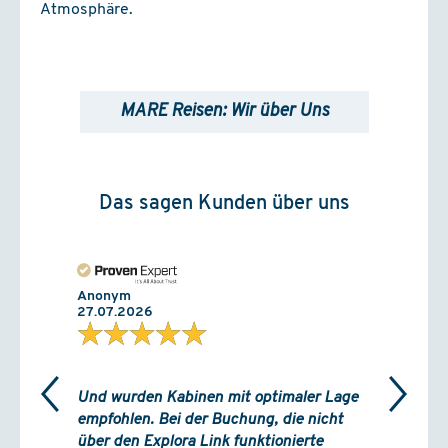
ab St. Cruz/Teneriffa
Atmosphäre.
Mein Schiff Relax
Innen
ab
€ 1479,-
(Flug inkl.)
Außen
MARE Reisen: Wir über Uns
ab
€ 1549,-
(Flug inkl.)
Balkon
ab
€ 1649,-
(Flug inkl.)
Das sagen Kunden über uns
28.02. - 07.03.2027
ab Gran Canaria
Mein Schiff Relax
Innen
ab
€ 1399,-
(Flug inkl.)
Anonym
Außen
27.07.2026
★★★★★
ab
€ 1469,-
(Flug inkl.)
Balkon
ab
€ 1569,-
(Flug inkl.)
Und wurden Kabinen mit optimaler Lage
04.03. - 11.03.2027
empfohlen. Bei der Buchung, die nicht
ab Gran Canaria
über den Explora Link funktionierte