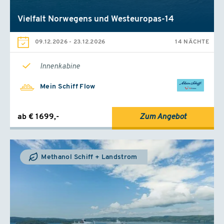
11.12. - 18.12.2026
Vielfalt Norwegens und Westeuropas-14
ab St. Cruz/Teneriffa
Mein Schiff Relax
09.12.2026
-
23.12.2026
14 NÄCHTE
Innen
ab
€ 1299,-
(Flug inkl.)
Innenkabine
Außen
ab
€ 1349,-
(Flug inkl.)
Mein Schiff Flow
Balkon
ab
€ 1399,-
(Flug inkl.)
ab € 1699,-
Zum Angebot
13.12. - 20.12.2026
ab Gran Canaria
Mein Schiff Relax
Innen
Methanol Schiff + Landstrom
ab
€ 1319,-
(Flug inkl.)
Außen
ab
€ 1369,-
(Flug inkl.)
Balkon
ab
€ 1419,-
(Flug inkl.)