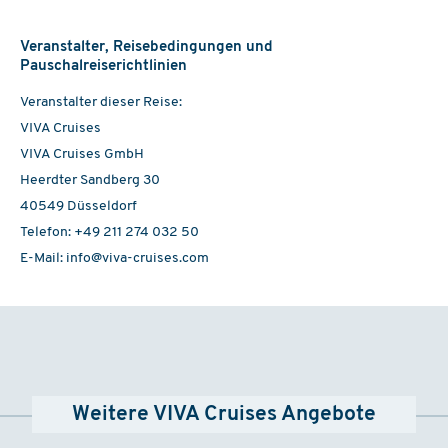
08.10. - 12.10.2026
Veranstalter, Reisebedingungen und
MS VIVA Moments
Pauschalreiserichtlinien
Außen
ab
€ 995,-
Veranstalter dieser Reise:
VIVA Cruises
16.10. - 20.10.2026
VIVA Cruises GmbH
MS VIVA Moments
Heerdter Sandberg 30
Außen
40549 Düsseldorf
ab
€ 995,-
Telefon: +49 211 274 032 50
E-Mail: info@viva-cruises.com
20.10. - 24.10.2026
MS VIVA Moments
Außen
ab
€ 995,-
24.10. - 28.10.2026
MS VIVA Moments
Weitere VIVA Cruises Angebote
Außen