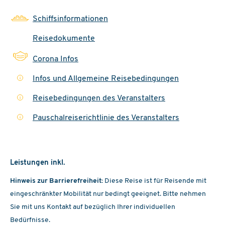
10.09. - 14.09.2026
MS VIVA Moments
Schiffsinformationen
Außen
Reisedokumente
ab
€ 1150,-
Corona Infos
22.09. - 26.09.2026
MS VIVA Moments
Infos und Allgemeine Reisebedingungen
i
Außen
Reisebedingungen des Veranstalters
i
ab
€ 1295,-
Pauschalreiserichtlinie des Veranstalters
i
30.09. - 04.10.2026
MS VIVA Moments
Außen
ab
€ 995,-
Leistungen inkl.
Hinweis zur Barrierefreiheit:
Diese Reise ist für Reisende mit
04.10. - 08.10.2026
MS VIVA Moments
eingeschränkter Mobilität nur bedingt geeignet. Bitte nehmen
Sie mit uns Kontakt auf bezüglich Ihrer individuellen
Außen
ab
€ 1295,-
Bedürfnisse.