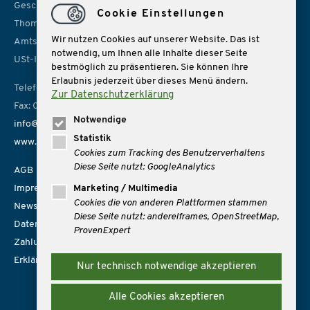
Geschäftsführer:
Cookie Einstellungen
Thomas Rolf, Sonja Lübbe
Wir nutzen Cookies auf unserer Website. Das ist
Amtsgericht Bremen, HRB 14966
notwendig, um Ihnen alle Inhalte dieser Seite
USt-IdNr. DE 157814926
bestmöglich zu präsentieren. Sie können Ihre
Erlaubnis jederzeit über dieses Menü ändern.
Telefon: 0421 162162
Zur Datenschutzerklärung
Fax: 0421 1621666
Notwendige
info@mare-reisen.de
Statistik
www.mare-reisen.de
Cookies zum Tracking des Benutzerverhaltens
Diese Seite nutzt: GoogleAnalytics
AGB
Impressum
Marketing / Multimedia
Cookies die von anderen Plattformen stammen
Newsletter
Diese Seite nutzt: andereIframes, OpenStreetMap,
Datenschutz
ProvenExpert
Zahlungsmöglichkeiten
Erklärung zur Barrierefreiheit
Nur technisch notwendige akzeptieren
Alle Cookies akzeptieren