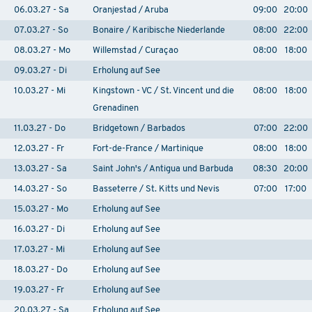
06.03.27 - Sa
Oranjestad / Aruba
09:00
20:00
07.03.27 - So
Bonaire / Karibische Niederlande
08:00
22:00
08.03.27 - Mo
Willemstad / Curaçao
08:00
18:00
09.03.27 - Di
Erholung auf See
10.03.27 - Mi
Kingstown - VC / St. Vincent und die
08:00
18:00
Grenadinen
11.03.27 - Do
Bridgetown / Barbados
07:00
22:00
12.03.27 - Fr
Fort-de-France / Martinique
08:00
18:00
13.03.27 - Sa
Saint John's / Antigua und Barbuda
08:30
20:00
14.03.27 - So
Basseterre / St. Kitts und Nevis
07:00
17:00
15.03.27 - Mo
Erholung auf See
16.03.27 - Di
Erholung auf See
17.03.27 - Mi
Erholung auf See
18.03.27 - Do
Erholung auf See
19.03.27 - Fr
Erholung auf See
20.03.27 - Sa
Erholung auf See