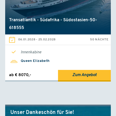
Transatlantik - Südafrika - Südostasien-50-
618555
06.01.2028
-
25.02.2028
50 NÄCHTE
Innenkabine
Queen Elizabeth
ab € 8070,-
Zum Angebot
Unser Dankeschön für Sie!