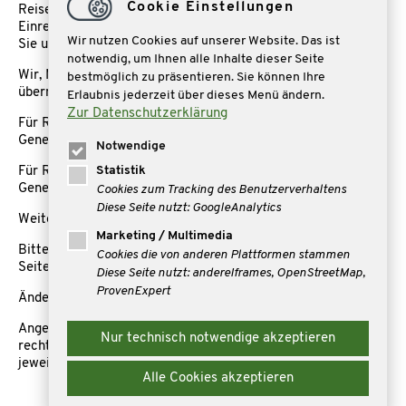
Cookie Einstellungen
Reisepass auch eine kostenpflichtige elektronische
Einreisegenehmigung (ETA). Weitere Informationen finden
Wir nutzen Cookies auf unserer Website. Das ist
Sie unter elektronische Einreisegenehmigung (ETA).
notwendig, um Ihnen alle Inhalte dieser Seite
Wir, Mare Reisen, können die Beantragung nicht für Sie
bestmöglich zu präsentieren. Sie können Ihre
übernehmen.
Erlaubnis jederzeit über dieses Menü ändern.
Zur Datenschutzerklärung
Für Reisen nach Kanada benötigen Sie eine ETA Einreise
Genehmigung
Notwendige
Statistik
Für Reisen nach USA benötigen Sie eine ESTA Einreise
Genehmigung
Cookies zum Tracking des Benutzerverhaltens
Diese Seite nutzt: GoogleAnalytics
Weitere Infomationen unter:
https://visumcentrale.de/
Marketing / Multimedia
Bitte informieren Sie sich auch rechtzeitig auf der Internet-
Cookies die von anderen Plattformen stammen
Seite des Auswärtigen Amts
Diese Seite nutzt: andereIframes, OpenStreetMap,
ProvenExpert
Änderungen vorbehalten
Angehörige anderer Nationen erkundigen sich bitte
Nur technisch notwendige akzeptieren
rechtzeitig bezüglich der Einreisebestimmungen bei dem
jeweiligen zuständigen Konsulat.
Alle Cookies akzeptieren