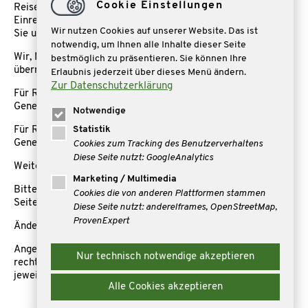
Cookie Einstellungen
Reisepass auch eine kostenpflichtige elektronische
Einreisegenehmigung (ETA). Weitere Informationen finden
Wir nutzen Cookies auf unserer Website. Das ist
Sie unter elektronische Einreisegenehmigung (ETA).
notwendig, um Ihnen alle Inhalte dieser Seite
Wir, Mare Reisen, können die Beantragung nicht für Sie
bestmöglich zu präsentieren. Sie können Ihre
übernehmen.
Erlaubnis jederzeit über dieses Menü ändern.
Zur Datenschutzerklärung
Für Reisen nach Kanada benötigen Sie eine ETA Einreise
Genehmigung
Notwendige
Statistik
Für Reisen nach USA benötigen Sie eine ESTA Einreise
Genehmigung
Cookies zum Tracking des Benutzerverhaltens
Diese Seite nutzt: GoogleAnalytics
Weitere Infomationen unter:
https://visumcentrale.de/
Marketing / Multimedia
Bitte informieren Sie sich auch rechtzeitig auf der Internet-
Cookies die von anderen Plattformen stammen
Seite des Auswärtigen Amts
Diese Seite nutzt: andereIframes, OpenStreetMap,
ProvenExpert
Änderungen vorbehalten
Angehörige anderer Nationen erkundigen sich bitte
Nur technisch notwendige akzeptieren
rechtzeitig bezüglich der Einreisebestimmungen bei dem
jeweiligen zuständigen Konsulat.
Alle Cookies akzeptieren